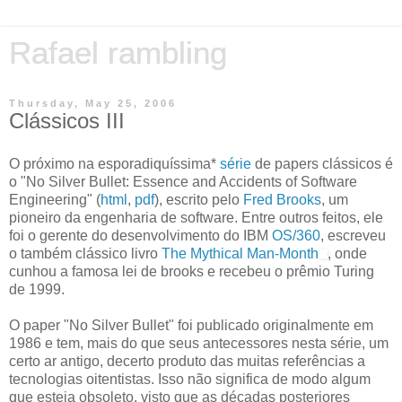
Rafael rambling
Thursday, May 25, 2006
Clássicos III
O próximo na esporadiquíssima*
série
de papers clássicos é
o "No Silver Bullet: Essence and Accidents of Software
Engineering" (
html
,
pdf
), escrito pelo
Fred Brooks
, um
pioneiro da engenharia de software. Entre outros feitos, ele
foi o gerente do desenvolvimento do IBM
OS/360
, escreveu
o também clássico livro
The Mythical Man-Month
, onde
cunhou a famosa lei de brooks e recebeu o prêmio Turing
de 1999.
O paper "No Silver Bullet" foi publicado originalmente em
1986 e tem, mais do que seus antecessores nesta série, um
certo ar antigo, decerto produto das muitas referências a
tecnologias oitentistas. Isso não significa de modo algum
que esteja obsoleto, visto que as décadas posteriores