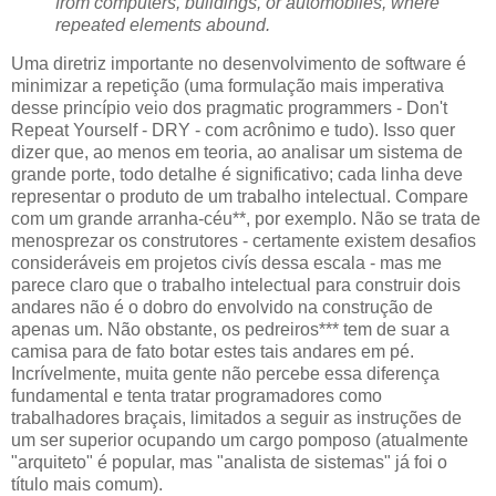
from computers, buildings, or automobiles, where
repeated elements abound.
Uma diretriz importante no desenvolvimento de software é
minimizar a repetição (uma formulação mais imperativa
desse princípio veio dos pragmatic programmers - Don't
Repeat Yourself - DRY - com acrônimo e tudo). Isso quer
dizer que, ao menos em teoria, ao analisar um sistema de
grande porte, todo detalhe é significativo; cada linha deve
representar o produto de um trabalho intelectual. Compare
com um grande arranha-céu**, por exemplo. Não se trata de
menosprezar os construtores - certamente existem desafios
consideráveis em projetos civís dessa escala - mas me
parece claro que o trabalho intelectual para construir dois
andares não é o dobro do envolvido na construção de
apenas um. Não obstante, os pedreiros*** tem de suar a
camisa para de fato botar estes tais andares em pé.
Incrívelmente, muita gente não percebe essa diferença
fundamental e tenta tratar programadores como
trabalhadores braçais, limitados a seguir as instruções de
um ser superior ocupando um cargo pomposo (atualmente
"arquiteto" é popular, mas "analista de sistemas" já foi o
título mais comum).